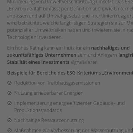
Minimierung von Umweltverschmutzung umsetzt. Das ESG
„Environmental“ umfasst per Definition auch, wie Untern
anpassen und auf Umweltgesetze und -richtlinien reagie
wird betrachtet, welche langfristigen Strategien sie zur 
potenzieller Umweltrisiken haben und inwiefern sie in na
Technologien investieren.
Ein hohes Rating kann ein Indiz für ein
nachhaltiges und
zukunftsfähiges Unternehmen
sein und Anlegern
langfr
Stabilität eines Investments
signalisieren.
Beispiele für Bereiche des ESG-Kriteriums „Environment
Reduktion von Treibhausgasemissionen
Nutzung erneuerbarer Energien
Implementierung energieeffizienter Gebäude- und
Produktionsstandards
Nachhaltige Ressourcennutzung
Maßnahmen zur Verbesserung der Wassernutzung und