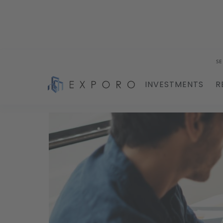
SE
INVESTMENTS
R
Blog
ETFs als Altersvorsorge