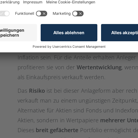
Da das
Rentenniveau seit Jahren sinkt
, ist es
Altersvorsorge
zu kümmern. Allerdings befind
Produkte des Kapitalmarkts auf einem
histori
immer mehr Sparer in Aktien oder Fonds. Anle
Inflationsschutz, denn die Anteile an Unter
Inflation sein. Für die Anteile erhalten Anleg
profitieren sie von der
Wertentwicklung
, wenn
als Einkaufspreis verkauft werden.
Das
Risiko
ist bei dieser Anlageform aber rech
verkauft man zu einem ungünstigen Zeitpunkt
Alternative für Aktien sind Fonds und Indexfon
Aktien, sondern in Wertpapiere
mehrerer Un
Dieses
breit gefächerte
Portfolio ermöglicht 