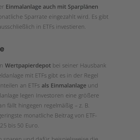
ner
Einmalanlage auch mit Sparplänen
atliche Sparrate eingezahlt wird. Es gibt
sschließlich in ETFs investieren.
ge
in
Wertpapierdepot
bei seiner Hausbank
danlage mit ETFs gibt es in der Regel
nteilen an ETFs
als Einmalanlage
und
alanlage legen Investoren eine größere
 fällt hingegen regelmäßig – z. B.
geringste monatliche Beitrag von ETF-
 25 bis 50 Euro.
o sparen und dafür beispielsweise die