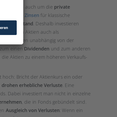
 wichtig, sich auch um die
private
en sich die
Zinsen
für klassische
schen Tiefstand
. Deshalb investieren
ger nutzen Aktien auch als
nehmen können unabhängig von der
er zum einen
Dividenden
und zum anderen
 die Aktien zu einem höheren Verkaufs-
t hoch: Bricht der Aktienkurs ein oder
,
drohen erhebliche Verluste
. Eine
ds. Dabei investiert man nicht in einzelne
ternehmen
, die in Fonds gebündelt sind.
den
Ausgleich von Verlusten
: Wenn ein