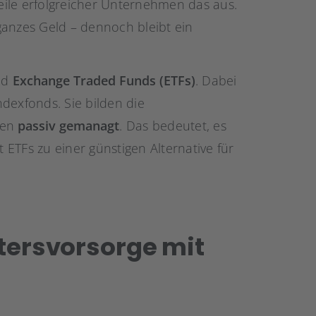
ile erfolgreicher Unternehmen das aus.
 ganzes Geld – dennoch bleibt ein
nd
Exchange Traded Funds (ETFs)
. Dabei
dexfonds. Sie bilden die
den
passiv gemanagt
. Das bedeutet, es
ETFs zu einer günstigen Alternative für
ltersvorsorge mit