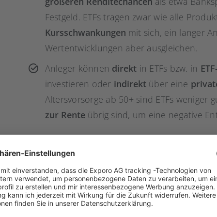
größeren Renditechancen
als etwa Banks
Festgeld. ETFs tragen zwar wie alle Produk
Kursschwankungen
mit sich, ein langer 
Wertentwicklungen aber ausgleichen.
Anleger können
direkt
in ETFs bzw. in
ETF
investieren oder
indirekt
über eine
priva
Altersvorsorge ab 50+ sind ETFs weniger g
zur Rente
übrig sind, um eine negative En
Darum eignen sich Fon
flexible Altersvorsorg