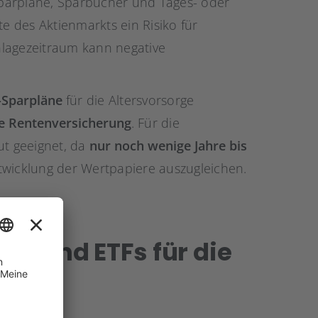
parpläne, Sparbücher und Tages- oder
te des Aktienmarkts ein Risiko für
Anlagezeitraum kann negative
-Sparpläne
für die Altersvorsorge
te Rentenversicherung
. Für die
ut geeignet, da
nur noch wenige Jahre bis
twicklung der Wertpapiere auszugleichen.
ds und ETFs für die
e