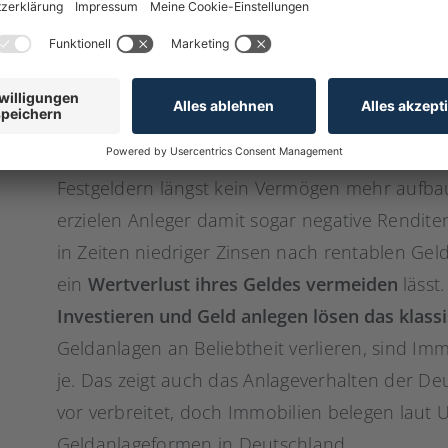
Investieren?
Durch die schon seit einigen Jahren vorherr
Anlagemöglichkeiten zunehmend an Beliebthei
Zinsniveaus lässt sich mit klassischen Geldan
Festgeldern längst kein Vermögen mehr aufb
erzielen Anleger damit sogar negative Rendit
in Zeiten niedriger Zinsen nach rentablen Gel
ein
Wertverlust ihres Geldes vermeiden
lässt
Investieren und Geld anlegen lösen das klas
Geldanlagen an Beliebtheit verlieren, sind Imm
je. Das zeigt auch das Anlageverhalten der De
vor verbreitet, doch Immobilien belegen laut 
Geldanlageformen in Deutschland.