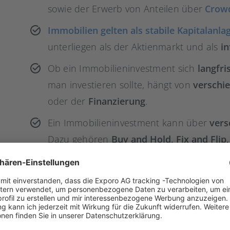
sowie der Erwerb von Anteilen über
Crowd
Immobilien gelten als stabile Kapitalanla
unterliegen als der Aktienmarkt und als
in
Ob ein Immobilieninvestment sich
langfri
man investieren sollte, hängt von
verschi
oder der
Finanzierung
.
Ein Immobilieninvestment kann über
vers
Dazu gehören
Buy and Hold, Fix and Flip,
Eigenkapital
.
Warum sollte man in 