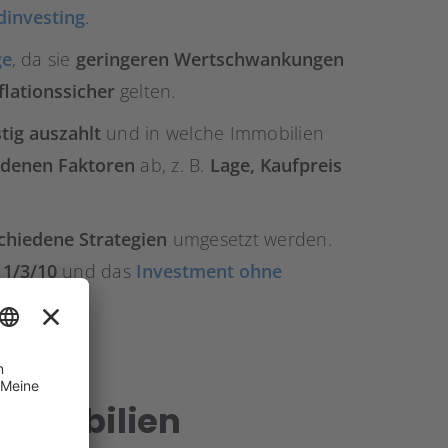
investing
.
ge
, da sie
geringeren Wertschwankungen
flationssicher
gelten.
stig auszahlt
und in welche Immobilien
edenen Faktoren
ab, z. B.
Lage, Kaufpreis
chiedene Strategien
umgesetzt werden.
 1/3/10
und das
Investment ohne
Immobilien