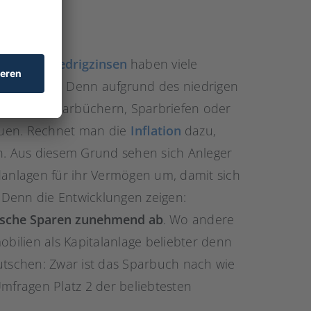
schenden
Niedrigzinsen
haben viele
t verloren. Denn aufgrund des niedrigen
lagen wie Sparbüchern, Sparbriefen oder
auen. Rechnet man die
Inflation
dazu,
en. Aus diesem Grund sehen sich Anleger
danlagen für ihr Vermögen um, damit sich
. Denn die Entwicklungen zeigen:
sische Sparen zunehmend ab
. Wo andere
obilien als Kapitalanlage beliebter denn
utschen: Zwar ist das Sparbuch nach wie
Umfragen Platz 2 der beliebtesten