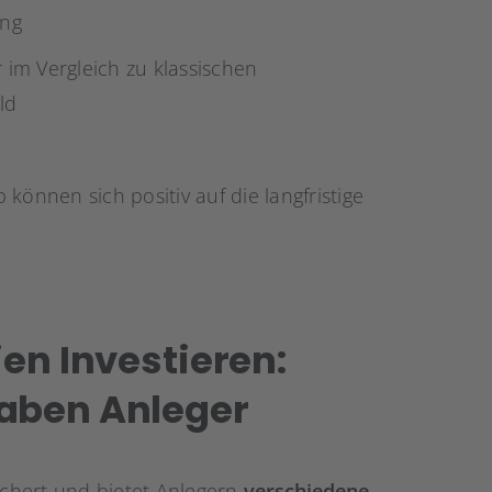
ung
 im Vergleich zu klassischen
ld
können sich positiv auf die langfristige
ien Investieren:
Haben Anleger
fächert und bietet Anlegern
verschiedene