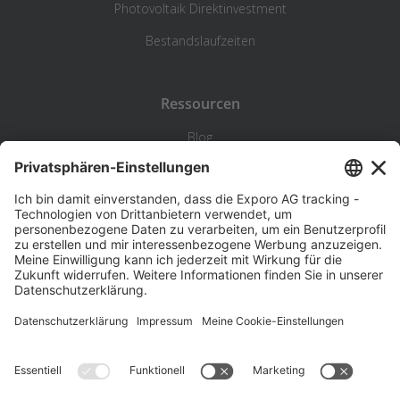
Photovoltaik Direktinvestment
Bestandslaufzeiten
Ressourcen
Blog
Statistik
Wiki
Standortanalyse
Hilfe & Kontakt
Beschwerde