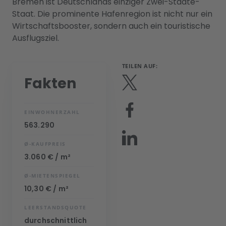
Bremen ist Deutschlands einziger Zwei-Städte-
Staat. Die prominente Hafenregion ist nicht nur ein
Wirtschaftsbooster, sondern auch ein touristische
Ausflugsziel.
TEILEN AUF:
Fakten
EINWOHNERZAHL
563.290
Ø-KAUFPREIS
3.060 € / m²
Ø-MIETENSPIEGEL
10,30 € / m²
LEERSTANDSQUOTE
durchschnittlich